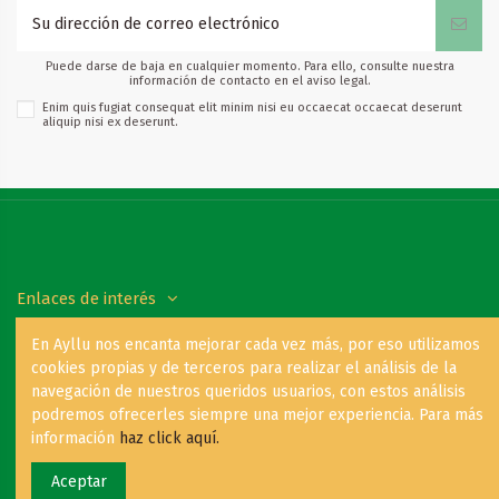
Puede darse de baja en cualquier momento. Para ello, consulte nuestra
información de contacto en el aviso legal.
Enim quis fugiat consequat elit minim nisi eu occaecat occaecat deserunt
aliquip nisi ex deserunt.
Enlaces de interés
En Ayllu nos encanta mejorar cada vez más, por eso utilizamos
Contáctanos
cookies propias y de terceros para realizar el análisis de la
navegación de nuestros queridos usuarios, con estos análisis
podremos ofrecerles siempre una mejor experiencia. Para más
Copyright © 2021 Ayllu Hilos y Piedras - By:
Roas Digital Agency
información
haz click aquí.
Aceptar