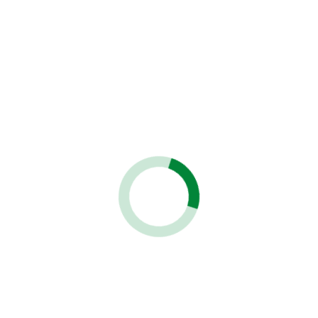
Reviews
(0)
entes que adquirieron este producto también co